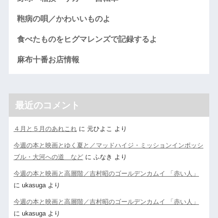
鞄病の唄／かわいいものよ
食べたものをヒグマレンズで記録するよ
麻布十番お店情報
最近のコメント
４月と５月のあれこれ
に
元ひよこ
より
今週の本と映画とゆく夏と／マッドハイジ・ミッションインポッシ
ブル・大河への道 など
に
ふなき
より
今週の本と映画と高層階／吉村昭のゴールデンカムイ 「赤い人」
に
ukasuga
より
今週の本と映画と高層階／吉村昭のゴールデンカムイ 「赤い人」
に
ukasuga
より