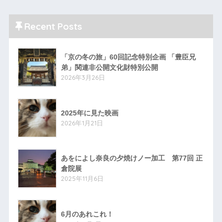
Recent Posts
「京の冬の旅」60回記念特別企画 「豊臣兄
弟」関連非公開文化財特別公開
2026年3月26日
2025年に見た映画
2026年1月21日
あをによし奈良の夕焼けノー加工 第77回 正
倉院展
2025年11月6日
6月のあれこれ！