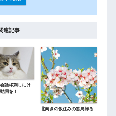
関連記事
ぬ会話柊刺しにけ
く動詞を！
北向きの仮住みの窓鳥帰る