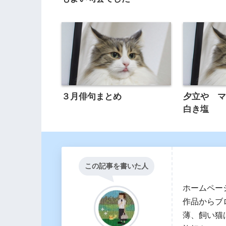
３月俳句まとめ
夕立や 
白き塩
この記事を書いた人
ホームペー
作品からブ
薄、飼い猫