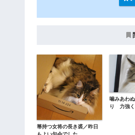
噛みあわ
り 力強
箒持つ女将の長き裘／昨日
もよい句会でした