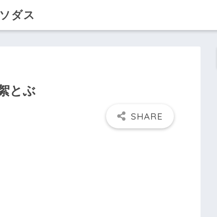
クソダス
絮とぶ