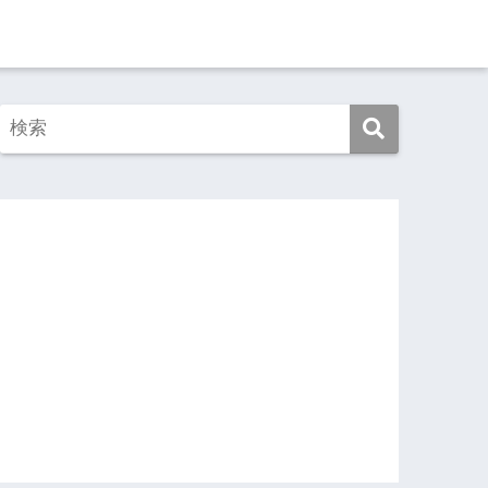
この映画を見よ！
この本を読め！
旅ゆけば