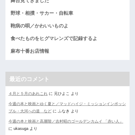
舞台見てきました
野球・相撲・サカー・自転車
鞄病の唄／かわいいものよ
食べたものをヒグマレンズで記録するよ
麻布十番お店情報
最近のコメント
４月と５月のあれこれ
に
元ひよこ
より
今週の本と映画とゆく夏と／マッドハイジ・ミッションインポッシ
ブル・大河への道 など
に
ふなき
より
今週の本と映画と高層階／吉村昭のゴールデンカムイ 「赤い人」
に
ukasuga
より