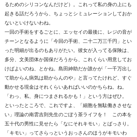
るためのシリコンなんだけど）。これって私の身の上にも
起きる話だろうから、ちょっとシミュレーションしておか
ないといけないわね。
一回の手術をするごとに、エッセイの最後に、レジの音が
チーンとなるように「今回の手術、二十二万三千円」とい
った明細が出るのもありがたい。彼女が入ってる保険は、
多分、文美団体か国保だろうから、これくらい用意してお
けばよいのね、とかね。島田紳助だか誰かが「一千万出し
て助からん病気は助からんのや」と言ってたけれど、すぐ
動かせる現金はそれくらいあればいいのかちらね。ね。
「わっ、私、身につまされるかも！」という方はぜひ。
といったところで、これですよ、「細胞を無駄働きさせな
い」理論の南雲吉則先生のごぼう茶ライフを！ この本を
五十代の男性に見せたら「なにそれキモい」とばっさり。
「キモい」ってさらっというおっさんのほうがキモいわ