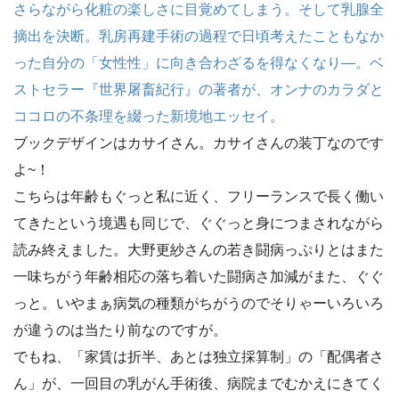
さらながら化粧の楽しさに目覚めてしまう。そして乳腺全
摘出を決断。乳房再建手術の過程で日頃考えたこともなか
った自分の「女性性」に向き合わざるを得なくなり―。ベ
ストセラー『世界屠畜紀行』の著者が、オンナのカラダと
ココロの不条理を綴った新境地エッセイ。
ブックデザインはカサイさん。カサイさんの装丁なのです
よ~！
こちらは年齢もぐっと私に近く、フリーランスで長く働い
てきたという境遇も同じで、ぐぐっと身につまされながら
読み終えました。大野更紗さんの若き闘病っぷりとはまた
一味ちがう年齢相応の落ち着いた闘病さ加減がまた、ぐぐ
っと。いやまぁ病気の種類がちがうのでそりゃーいろいろ
が違うのは当たり前なのですが。
でもね、「家賃は折半、あとは独立採算制」の「配偶者さ
ん」が、一回目の乳がん手術後、病院までむかえにきてく