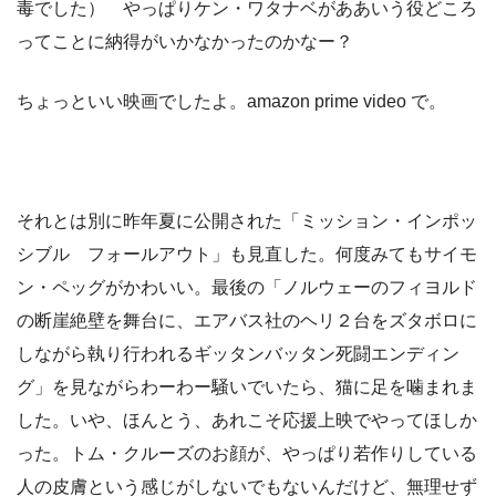
毒でした） やっぱりケン・ワタナベがああいう役どころ
ってことに納得がいかなかったのかなー？
ちょっといい映画でしたよ。amazon prime video で。
それとは別に昨年夏に公開された「ミッション・インポッ
シブル フォールアウト」も見直した。何度みてもサイモ
ン・ペッグがかわいい。最後の「ノルウェーのフィヨルド
の断崖絶壁を舞台に、エアバス社のヘリ２台をズタボロに
しながら執り行われるギッタンバッタン死闘エンディン
グ」を見ながらわーわー騒いでいたら、猫に足を噛まれま
した。いや、ほんとう、あれこそ応援上映でやってほしか
った。トム・クルーズのお顔が、やっぱり若作りしている
人の皮膚という感じがしないでもないんだけど、無理せず