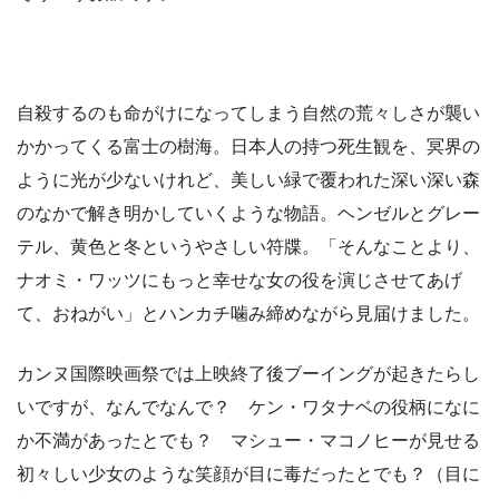
自殺するのも命がけになってしまう自然の荒々しさが襲い
かかってくる富士の樹海。日本人の持つ死生観を、冥界の
ように光が少ないけれど、美しい緑で覆われた深い深い森
のなかで解き明かしていくような物語。ヘンゼルとグレー
テル、黄色と冬というやさしい符牒。「そんなことより、
ナオミ・ワッツにもっと幸せな女の役を演じさせてあげ
て、おねがい」とハンカチ噛み締めながら見届けました。
カンヌ国際映画祭では上映終了後ブーイングが起きたらし
いですが、なんでなんで？ ケン・ワタナベの役柄になに
か不満があったとでも？ マシュー・マコノヒーが見せる
初々しい少女のような笑顔が目に毒だったとでも？（目に