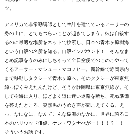
ツ。
アメリカで非常勤講師として生計を建てているアーサーの
身の上に、とてもつらいことが起きてしまう。彼は自殺す
るのに最適な場所をネットで検索し、日本の青木ヶ原樹海
という自殺の名所を知る。自殺インバウンド！ そんなま
とめ記事をうのみにしちゃって全日空便でのこのこやって
くるアーサー・マシュー・マコノヒー。新幹線で静岡県内
まで移動しタクシーで青木ヶ原へ。そのタクシーが東京無
線っぽくみえたんだけど、そうか静岡県に東京無線が。そ
して樹海に入り、ほどよく道に迷い退路を断ち、死ぬ準備
を整えたところ、突然男のうめき声が聞こえてくる。え
っ、なになに、なんでこんな樹海のなかに、世界に誇る日
本のハリウッド俳優、ケン・ワタナべがー！！！？！！
そういうお話です。