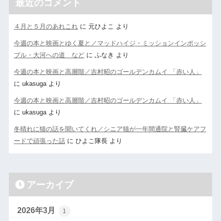
最近のコメント
４月と５月のあれこれ
に
元ひよこ
より
今週の本と映画とゆく夏と／マッドハイジ・ミッションインポッシ
ブル・大河への道 など
に
ふなき
より
今週の本と映画と高層階／吉村昭のゴールデンカムイ 「赤い人」
に
ukasuga
より
今週の本と映画と高層階／吉村昭のゴールデンカムイ 「赤い人」
に
ukasuga
より
冬晴れに猫の話を聞いてくれ／シニア猫が一年間通院と腎臓ケアフ
ードで頑張った話
に
ひよこ隊長
より
アーカイブ
2026年3月
1