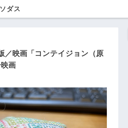
クソダス
版／映画「コンテイジョン（原
0分映画