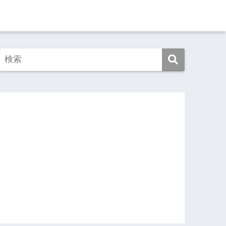
この映画を見よ！
この本を読め！
旅ゆけば