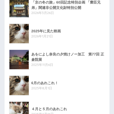
「京の冬の旅」60回記念特別企画 「豊臣兄
弟」関連非公開文化財特別公開
2026年3月26日
2025年に見た映画
2026年1月21日
あをによし奈良の夕焼けノー加工 第77回 正
倉院展
2025年11月6日
6月のあれこれ！
2025年8月1日
４月と５月のあれこれ