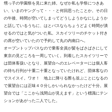
甥っ子の学園祭を見に来た姉。なぜか私も学祭につきあ
い、いまのヤングって・・・と何回思ったことか。その日
の午後、時間が空いてしまってどうしようかなにしようか
と話しているうちに、はとバスならちょうどよく時間が潰
せるのではと気がついた私。スカイツリーのチケット付き
の席が空いていたので予約して丸の内南口へ。
オープントップバスなので乗客全員が髪をばさばさにして
東京の見どころを一周していく。到着したスカイツリーで
は団体客扱いとなり、展望台へのエレベーターには個人客
の待ち行列が十重二十重となっていたけれど、団体客なの
でスイスイ。ワオ！ 地上に降りる際も並ぶことになるの
で展望台には正味４０分しかいられなかったけど十分。展
望台では「ここから浅間山が見えます」という標識にテン
ションがあがった二人でした。