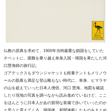
仏教の原典を求めて、1900年当時厳重な鎖国をしていた
チベットに、困難を乗り越え単身入国・帰国を果たした河
口慧海師の旅行記。
ゴアテックスもダウンジャケットも軽量テントもメリノウ
ールの肌着も満足な登山靴もない時代に、単身、ヒマラヤ
の山を超えていった日本人僧侶、河口 慧海。地図を確認
したり現地の写真を調べながら読み進めているけど、ここ
をほんとうに日本人があの貧弱な装備で歩いていったのか
と思うと震えてくる。帰国後、新聞連載したものをまとめ