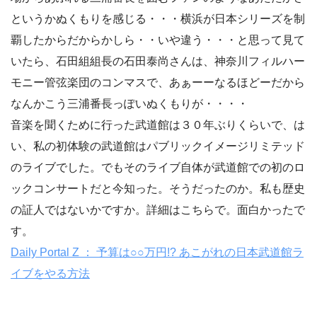
というかぬくもりを感じる・・・横浜が日本シリーズを制
覇したからだからかしら・・いや違う・・・と思って見て
いたら、石田組組長の石田泰尚さんは、神奈川フィルハー
モニー管弦楽団のコンマスで、あぁーーなるほどーだから
なんかこう三浦番長っぽいぬくもりが・・・・
音楽を聞くために行った武道館は３０年ぶりくらいで、は
い、私の初体験の武道館はパブリックイメージリミテッド
のライブでした。でもそのライブ自体が武道館での初のロ
ックコンサートだと今知った。そうだったのか。私も歴史
の証人ではないかですか。詳細はこちらで。面白かったで
す。
Daily Portal Z ： 予算は○○万円!? あこがれの日本武道館ラ
イブをやる方法