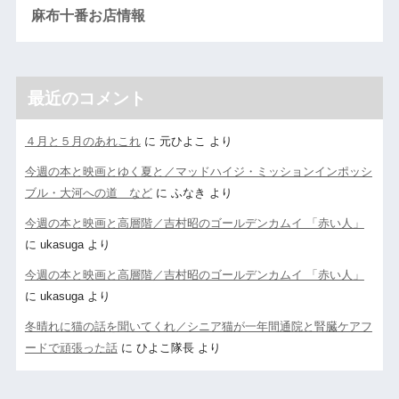
麻布十番お店情報
最近のコメント
４月と５月のあれこれ
に
元ひよこ
より
今週の本と映画とゆく夏と／マッドハイジ・ミッションインポッシ
ブル・大河への道 など
に
ふなき
より
今週の本と映画と高層階／吉村昭のゴールデンカムイ 「赤い人」
に
ukasuga
より
今週の本と映画と高層階／吉村昭のゴールデンカムイ 「赤い人」
に
ukasuga
より
冬晴れに猫の話を聞いてくれ／シニア猫が一年間通院と腎臓ケアフ
ードで頑張った話
に
ひよこ隊長
より