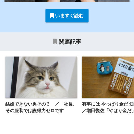
いますぐ読む
関連記事
結婚できない男その３ ／ 社長、
有事には やっぱり金だ 
その服装では説得力ゼロです
／増田悦佐「やはり金だ