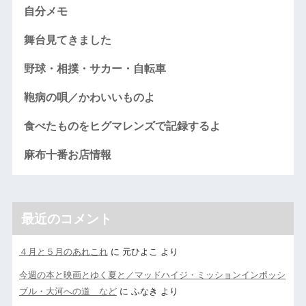
自分メモ
舞台見てきました
野球・相撲・サカー・自転車
鞄病の唄／かわいいものよ
食べたものをヒグマレンズで記録するよ
麻布十番お店情報
最近のコメント
４月と５月のあれこれ
に
元ひよこ
より
今週の本と映画とゆく夏と／マッドハイジ・ミッションインポッシ
ブル・大河への道 など
に
ふなき
より