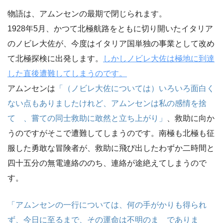
物語は、アムンセンの最期で閉じられます。
1928年5月、かつて北極航路をともに切り開いたイタリア
のノビレ大佐が、今度はイタリア国単独の事業として改め
て北極探検に出発します。
しかしノビレ大佐は極地に到達
した直後遭難してしまうのです。
アムンセンは
「（ノビレ大佐については）いろいろ面白く
ない点もありましたけれど、アムンセンは私の感情を捨
てゝ、嘗ての同士救助に敢然と立ち上がり」
、救助に向か
うのですがそこで遭難してしまうのです。南極も北極も征
服した勇敢な冒険者が、救助に飛び出したわずか二時間と
四十五分の無電連絡ののち、連絡が途絶えてしまうので
す。
「アムンセンの一行については、何の手がかりも得られ
ず、今日に至るまで、その運命は不明のまゝでありま