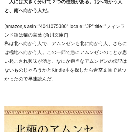
人には大きく分けて２つの種類がある。北へ向かう人
と、南へ向かう人だ。
[amazonjs asin=”4041075386″ locale=”JP” title=”フィンラ
ンド語は猫の言葉 (角川文庫)”]
私は北へ向かう人で、アムンゼンも北に向かう人、さらに
は極地へ向かう人。この一節で急にアムンゼンのことが思
い起こされ興味が湧き、なにか適当なアムンゼンの伝記は
ないものじゃろうかとKindle本を探したら青空文庫で見つ
かったので早速読んだ。