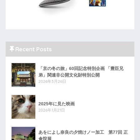
Recent Posts
「京の冬の旅」60回記念特別企画 「豊臣兄
弟」関連非公開文化財特別公開
2026年3月26日
2025年に見た映画
2026年1月21日
あをによし奈良の夕焼けノー加工 第77回 正
倉院展