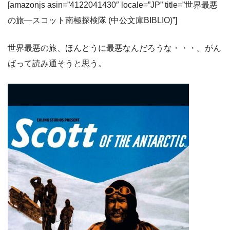
[amazonjs asin=”4122041430″ locale=”JP” title=”世界最悪
の旅―スコット南極探検隊 (中公文庫BIBLIO)”]
世界最悪の旅、ほんとうに最悪なんだろうな・・・。がん
ばって読み通そうと思う。