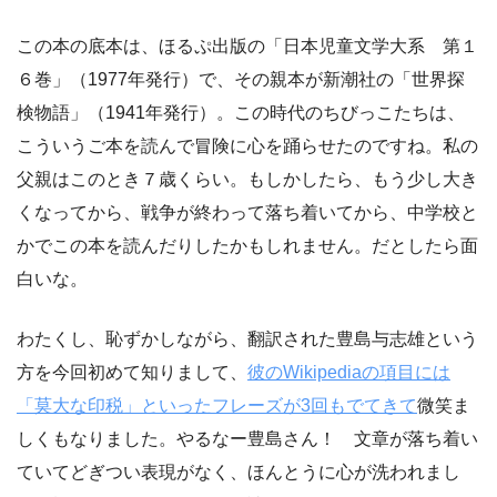
この本の底本は、ほるぷ出版の「日本児童文学大系 第１
６巻」（1977年発行）で、その親本が新潮社の「世界探
検物語」（1941年発行）。この時代のちびっこたちは、
こういうご本を読んで冒険に心を踊らせたのですね。私の
父親はこのとき７歳くらい。もしかしたら、もう少し大き
くなってから、戦争が終わって落ち着いてから、中学校と
かでこの本を読んだりしたかもしれません。だとしたら面
白いな。
わたくし、恥ずかしながら、翻訳された豊島与志雄という
方を今回初めて知りまして、
彼のWikipediaの項目には
「莫大な印税」といったフレーズが3回もでてきて
微笑ま
しくもなりました。やるなー豊島さん！ 文章が落ち着い
ていてどぎつい表現がなく、ほんとうに心が洗われまし